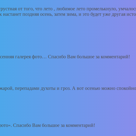
грустная от того, что лето , любимое лето промелькнуло, умчало
 настанет поздняя осень, затем зима, и это будет уже другая ист
осенняя галерея фото… Спасибо Вам большое за комментарий!
жарой, перепадами духоты и гроз. А вот осенью можно спокойно
 фото». Спасибо Вам большое за комментарий!