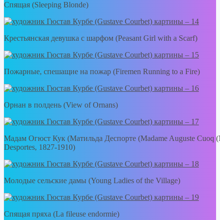
Спящая (Sleeping Blonde)
Крестьянская девушка с шарфом (Peasant Girl with a Scarf)
Пожарные, спешащие на пожар (Firemen Running to a Fire)
Орнан в полдень (View of Ornans)
Мадам Огюст Кук (Матильда Деспорте (Madame Auguste Cuoq (M
Desportes, 1827-1910)
Молодые сельские дамы (Young Ladies of the Village)
Спящая пряха (La fileuse endormie)