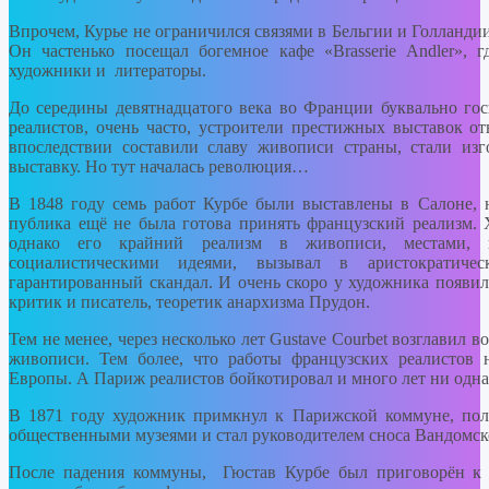
Впрочем, Курье не ограничился связями в Бельгии и Голландии
Он частенько посещал богемное кафе «Brasserie Andler», 
художники и литераторы.
До середины девятнадцатого века во Франции буквально гос
реалистов, очень часто, устроители престижных выставок о
впоследствии составили славу живописи страны, стали из
выставку. Но тут началась революция…
В 1848 году семь работ Курбе были выставлены в Салоне, 
публика ещё не была готова принять французский реализм. 
однако его крайний реализм в живописи, местами, 
социалистическими идеями, вызывал в аристократич
гарантированный скандал. И очень скоро у художника появил
критик и писатель, теоретик анархизма Прудон.
Тем не менее, через несколько лет Gustave Courbet возглави
живописи. Тем более, что работы французских реалистов 
Европы. А Париж реалистов бойкотировал и много лет ни одна
В 1871 году художник примкнул к Парижской коммуне, по
общественными музеями и стал руководителем сноса Вандомск
После падения коммуны, Гюстав Курбе был приговорён к 