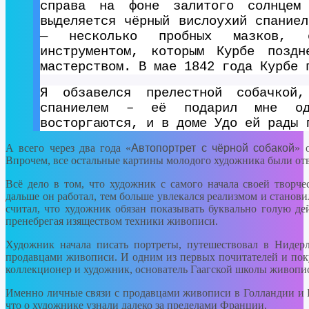
справа на фоне залитого солнцем 
выделяется чёрный вислоухий спание
— несколько пробных мазков, с
инструментом, которым Курбе поздн
мастерством. В мае 1842 года Курбе 
Я обзавелся прелестной собачкой,
спаниелем – её подарил мне о
восторгаются, и в доме Удо ей рады 
А всего через два года «
Автопортрет с
чёрной
собакой
» 
Впрочем, все остальные картины молодого художника были о
Всё дело в том, что художник с самого начала своей творче
дальше он работал, тем больше увлекался реализмом и станови
считал, что художник обязан показывать буквально голую де
пренебрегая изяществом техники живописи.
Художник начала писать портреты, путешествовал в Нидерл
продавцами живописи. И одним из первых почитателей и пок
коллекционер и художник, основатель Гаагской школы живопи
Именно личные связи с продавцами живописи в Голландии и 
что о художнике узнали далеко за пределами Франции.