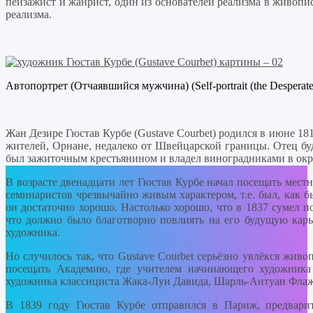
пейзажист и жанрист, один из основателей реализма в живопи
реализма.
Автопортрет (Отчаявшийся мужчина) (Self-portrait (the Desperat
Жан Дезире Гюстав Курбе (Gustave Courbet) родился в июне 181
жителей, Орнане, недалеко от Швейцарской границы. Отец бу
был зажиточным крестьянином и владел виноградниками в окр
В возрасте двенадцати лет Гюстав Курбе начал посещать мест
семинаристов чрезвычайно живым характером, т.е. был, как бы
он достаточно хорошо. Настолько хорошо, что в 1837 сумел п
что должно было благотворно повлиять на его будущую карь
художника.
Но случилось так, что Gustave Courbet серьёзно увлёкся живо
посещать Академию, где учителем начинающего художника
художника классициста Жака-Луи Давида, Шарль-Антуан Флаж
В 1839 году Гюстав Курбе отправился в Париж, предварит