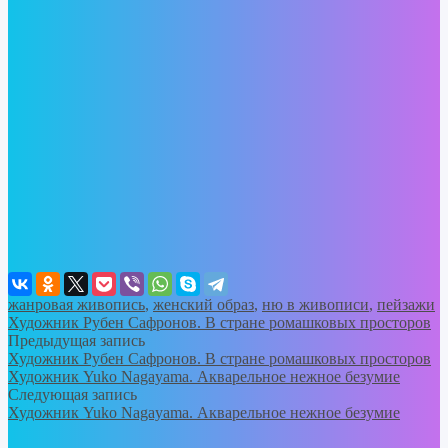
жанровая живопись
,
женский образ
,
ню в живописи
,
пейзажи
Художник Рубен Сафронов. В стране ромашковых просторов
Предыдущая запись
Художник Рубен Сафронов. В стране ромашковых просторов
Художник Yuko Nagayama. Акварельное нежное безумие
Следующая запись
Художник Yuko Nagayama. Акварельное нежное безумие