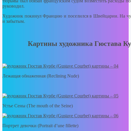
тюрьмы был обязан французским судом возместить расходы по
руководил.
Художник покинул Францию и поселился в Швейцарии. На чуж
и забытым.
Картины художника Гюстава Кур
Лежащая обнаженная (Reclining Nude)
Устье Сены (The mouth of the Seine)
Портрет девочки (Portrait d’une fillette)