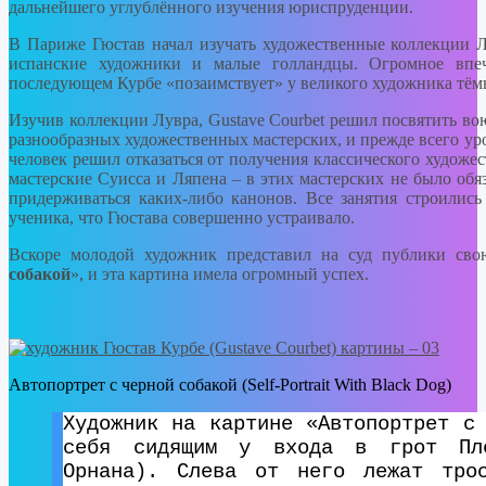
дальнейшего углублённого изучения юриспруденции.
В Париже Гюстав начал изучать художественные коллекции Л
испанские художники и малые голландцы. Огромное впеч
последующем Курбе «позаимствует» у великого художника тёмн
Изучив коллекции Лувра, Gustave Courbet решил посвятить во
разнообразных художественных мастерских, и прежде всего у
человек решил отказаться от получения классического художес
мастерские Суисса и Ляпена – в этих мастерских не было об
придерживаться каких-либо канонов. Все занятия строилис
ученика, что Гюстава совершенно устраивало.
Вскоре молодой художник представил на суд публики сво
собакой
», и эта картина имела огромный успех.
Автопортрет с черной собакой (Self-Portrait With Black Dog)
Художник на картине «Автопортрет с
себя сидящим у входа в грот Пле
Орнана). Слева от него лежат тро