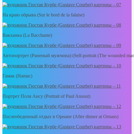
На краю обрыва (Sur le bord de la falaise)
Вакханка (La Bacchante)
Автопортрет (Раненый мужчина) (Self-portrait (The wounded man
Гамак (Hamac)
Портрет Поля Ансу (Portrait of Paul Ansout)
Послеобеденный отдых в Орнане (After dinner at Ornans)