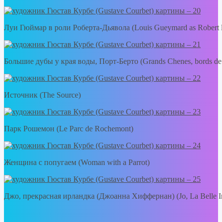
Луи Гюймар в роли Роберта-Дьявола (Louis Gueymard as Robert l
Большие дубы у края воды, Порт-Берто (Grands Chenes, bords de l
Источник (The Source)
Парк Рошемон (Le Parc de Rochemont)
Женщина с попугаем (Woman with a Parrot)
Джо, прекрасная ирландка (Джоанна Хиффернан) (Jo, La Belle Ir