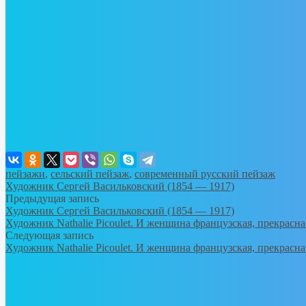
пейзажи
,
сельский пейзаж
,
современный русский пейзаж
Художник Сергей Васильковский (1854 — 1917)
Предыдущая запись
Художник Сергей Васильковский (1854 — 1917)
Художник Nathalie Picoulet. И женщина французская, прекрасн
Следующая запись
Художник Nathalie Picoulet. И женщина французская, прекрасн