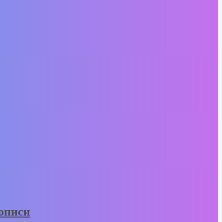
вописи