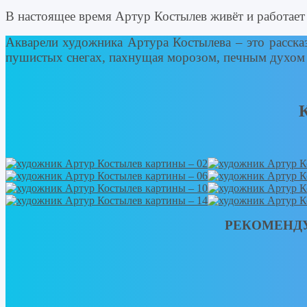
В настоящее время Артур Костылев живёт и работает
Акварели художника Артура Костылева – это рассказ
пушистых снегах, пахнущая морозом, печным духом 
РЕКОМЕНД