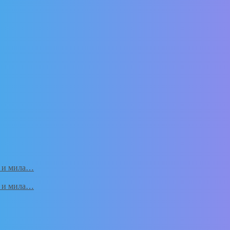
а и мила…
а и мила…