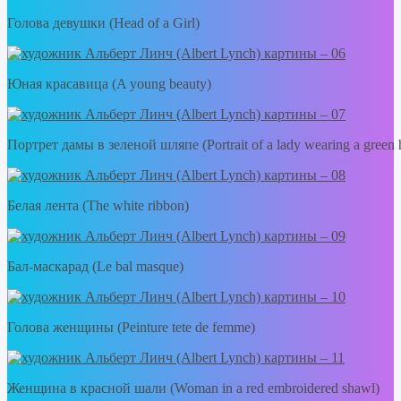
Голова девушки (Head of a Girl)
Юная красавица (A young beauty)
Портрет дамы в зеленой шляпе (Portrait of a lady wearing a green 
Белая лента (The white ribbon)
Бал-маскарад (Le bal masque)
Голова женщины (Peinture tete de femme)
Женщина в красной шали (Woman in a red embroidered shawl)