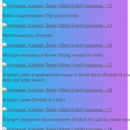
Книга с картинками (The picture book)
Мечтательность (Reverie)
Молодая женщина в белом (Young woman in white)
Портрет дамы в коричневом платье и белой шали (Portrait of a lady
dress and white shawl)
Портрет дамы (Portrait of a lady)
Портрет девушки в белом боннете (Portrait of a girl in a white bon