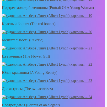
Портрет молодой женщины (Portrait Of A Young Woman)
Красный боннет (The red bonnet)
Мечтательность (Reverie)
Цветочница (The Flower Girl)
Юная красавица (A Young Beauty)
Две актрисы (The two actresses)
Портрет дамы (Portrait of an elegant)