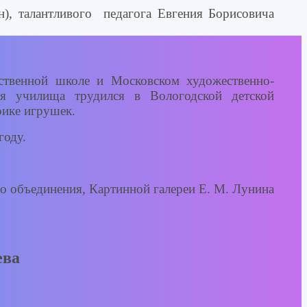
ен), талантливого педагога Евгения Борисовича
ственной школе и Московском художественно-
я училища трудился в Вологодской детской
рике игрушек.
году.
го объединения, Картинной галереи Е. М. Лунина
ева