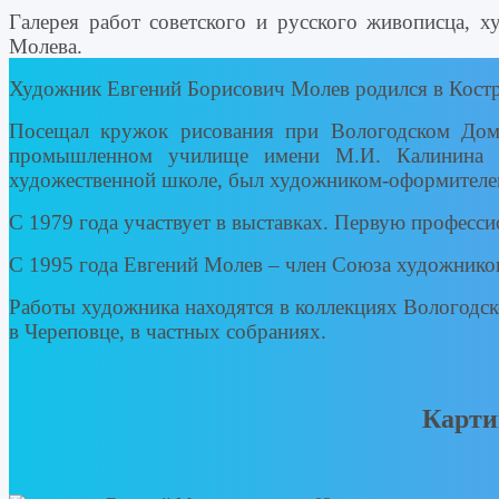
Галерея работ советского и русского живописца, х
Молева.
Художник Евгений Борисович Молев родился в Костр
Посещал кружок рисования при Вологодском Доме
промышленном училище имени М.И. Калинина по
художественной школе, был художником-оформителем
С 1979 года участвует в выставках. Первую професс
С 1995 года Евгений Молев – член Союза художнико
Работы художника находятся в коллекциях Вологодск
в Череповце, в частных собраниях.
Карти