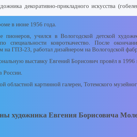
удожника декоративно-прикладного искусства (гобел
оме в июне 1956 года.
 пионеров, учился в Вологодской детской художе
 специальности ковроткачество. После окончани
 на ГПЗ-23, работал дизайнером на Вологодской фаб
иональную выставку Евгений Борисович провёл в 1996 
в России.
ой областной картинной галереи, Тотемского музейно
ны художника Евгения Борисовича Мол