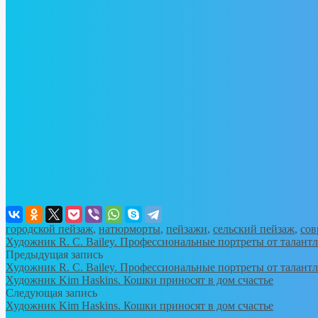
городской пейзаж
,
натюрморты
,
пейзажи
,
сельский пейзаж
,
сов
Художник R. C. Bailey. Профессиональные портреты от талант
Предыдущая запись
Художник R. C. Bailey. Профессиональные портреты от талант
Художник Kim Haskins. Кошки приносят в дом счастье
Следующая запись
Художник Kim Haskins. Кошки приносят в дом счастье