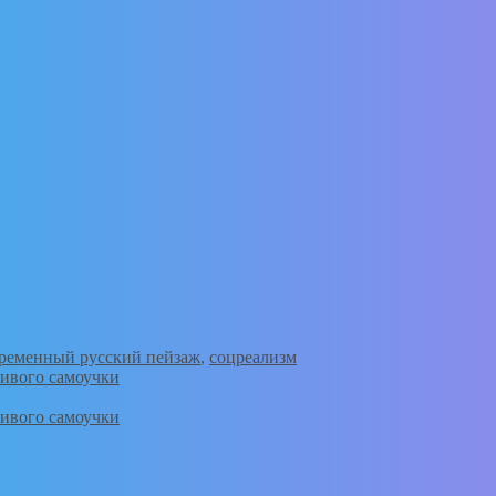
ременный русский пейзаж
,
соцреализм
ливого самоучки
ливого самоучки