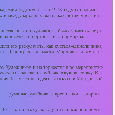
демии художеств, а в 1908 году отправился в
их и международных выставках, в том числе и на
шинство картин художника было уничтожено) и
и односельчан, портреты и натюрморты.
или его раскулачить, как кустаря-единоличника,
 и Ленинграда, а власти Мордовии даже и не
юз Художников и на торжественное мероприятие
уюся в Саранске республиканскую выставку. Как
вания Заслуженного деятеля искусств Мордовской
а — румяные улыбчивые крестьянки, задорные,
 Вот что по этому поводу он написал в одном из