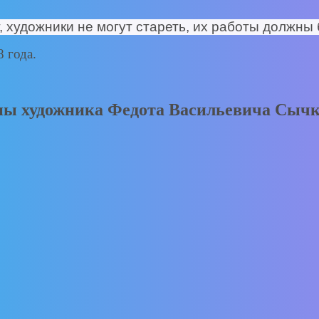
т, художники не могут стареть, их работы должны
 года.
ы художника Федота Васильевича Сычк