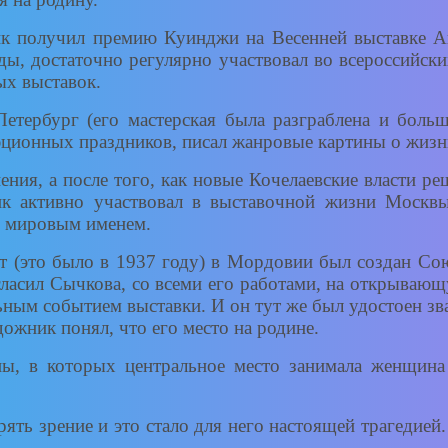
 получил премию Куинджи на Весенней выставке Ака
ды, достаточно регулярно участвовал во всероссийск
ых выставок.
етербург (его мастерская была разграблена и боль
юционных праздников, писал жанровые картины о жизн
ния, а после того, как новые Кочелаевские власти реш
к активно участвовал в выставочной жизни Москвы
 с мировым именем.
т (это было в 1937 году) в Мордовии был создан Со
ласил Сычкова, со всеми его работами, на открывающ
ьным событием выставки. И он тут же был удостоен з
ожник понял, что его место на родине.
ны, в которых центральное место занимала женщин
ять зрение и это стало для него настоящей трагедией.