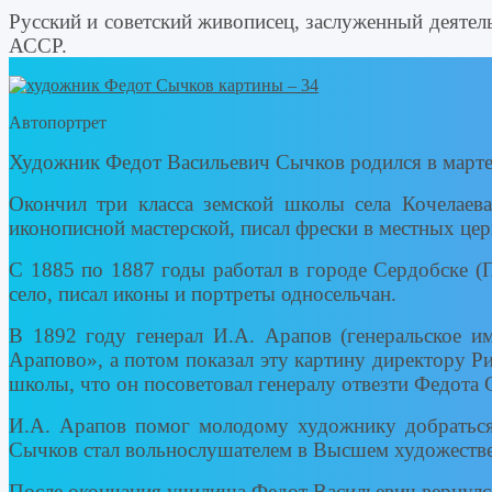
Русский и советский живописец, заслуженный деяте
АССР.
Автопортрет
Художник Федот Васильевич Сычков родился в марте 1
Окончил три класса земской школы села Кочелаев
иконописной мастерской, писал фрески в местных це
С 1885 по 1887 годы работал в городе Сердобске (
село, писал иконы и портреты односельчан.
В 1892 году генерал И.А. Арапов (генеральское им
Арапово», а потом показал эту картину директору Р
школы, что он посоветовал генералу отвезти Федота 
И.А. Арапов помог молодому художнику добраться
Сычков стал вольнослушателем в Высшем художестве
После окончания училища Федот Васильевич вернулся