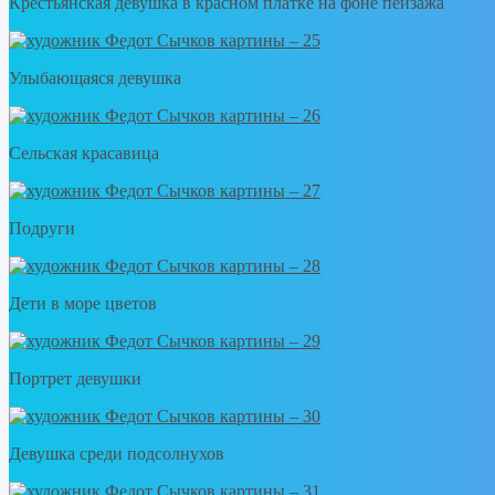
Крестьянская девушка в красном платке на фоне пейзажа
Улыбающаяся девушка
Сельская красавица
Подруги
Дети в море цветов
Портрет девушки
Девушка среди подсолнухов