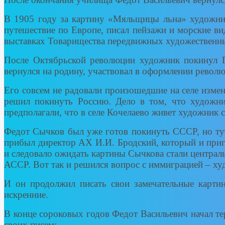
В 1905 году за картину «Мяльщицы льна» художник
путешествие по Европе, писал пейзажи и морские ви
выставках Товарищества передвижных художественн
После Октябрьской революции художник покинул П
вернулся на родину, участвовал в оформлении револ
Его совсем не радовали произошедшие на селе измене
решил покинуть Россию. Дело в том, что художни
предполагали, что в селе Кочелаево живет художник
Федот Сычков был уже готов покинуть СССР, но ту
прибыл директор АХ И.И. Бродский, который и приг
и следовало ожидать картины Сычкова стали централ
АССР. Вот так и решился вопрос с иммиграцией – худ
И он продолжил писать свои замечательные карти
искренние.
В конце сороковых годов Федот Васильевич начал тер
своих писем: