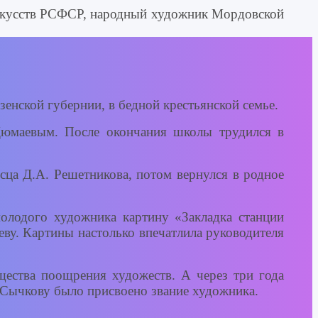
искусств РСФСР, народный художник Мордовской
зенской губернии, в бедной крестьянской семье.
Дюмаевым. После окончания школы трудился в
сца Д.А. Решетникова, потом вернулся в родное
молодого художника картину «Закладка станции
ву. Картины настолько впечатлила руководителя
ества поощрения художеств. А через три года
Сычкову было присвоено звание художника.