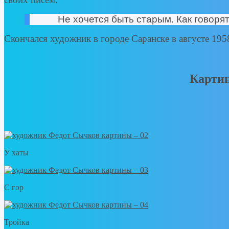
Не хочется быть старым. Как говоря
Скончался художник в городе Саранске в августе 1958
Картин
У хаты
С гор
Тройка