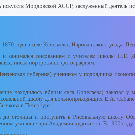
ль искусств Мордовской АССР, заслуженный деятель 
870 года в селе Кочелаево, Наровчатского уезда, Пен
а и занимался рисованием с учителем школы П.Е. 
рквях, писал портреты по фотографиям.
Пензенская губерния) учеником у подрядчика иконопи
ение находилось вблизи села Кочелаева) заказал у 
исовальной школу для вольноприходящих Е.А. Сабанее
Сычкова в Петербург.
 до столицы и поступить в Рисовальную школу Общ
нном училище при Академии художеств. В 1900 году 
 на родину.