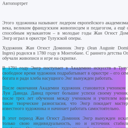
Автопортрет
Этого художника называют лидером европейского академизм
века, великим французским живописцем и педагогом, а ещё 
способным музыкантом – в молодые годы Жан Огюст До
Энгр играл в оркестре Тулузской оперы.
Художник Жан Огюст Доминик Энгр (Jean Auguste Domi
Ingres) родился в 1780 году в Монтобане. С раннего детства О
обучали живописи и игре на скрипке.
В 1791 году Энгр поступает в Академию искусств в Тулу
свободное время художник подрабатывает в оркестре – его сем
богата и ради хлеба насущного Энг вынужден работать.
После окончания Академии художник становится учеником
Луи Давида. Давид прочит большие успехи своему ученик
после трех лет обучения между учеником и учителем воз
такие творческие разногласия, что Энгр покидает масте
известного художника и начинает работать самостоятельно.
В этот период Жан Огюст Доминик Энгр вынужден иска
только свою индивидуальность, но и источник стабил