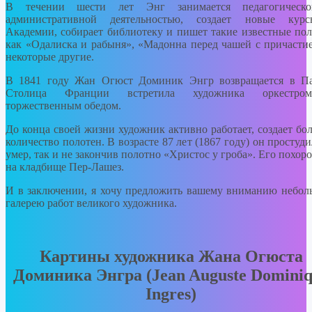
В течении шести лет Энг занимается педагогическ
административной деятельностью, создает новые кур
Академии, собирает библиотеку и пишет такие известные пол
как «Одалиска и рабыня», «Мадонна перед чашей с причасти
некоторые другие.
В 1841 году Жан Огюст Доминик Энгр возвращается в П
Столица Франции встретила художника оркестр
торжественным обедом.
До конца своей жизни художник активно работает, создает бо
количество полотен. В возрасте 87 лет (1867 году) он простуди
умер, так и не закончив полотно «Христос у гроба». Его похор
на кладбище Пер-Лашез.
И в заключении, я хочу предложить вашему вниманию небо
галерею работ великого художника.
Картины художника Жана Огюста
Доминика Энгра (Jean Auguste Domini
Ingres)