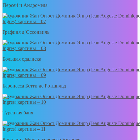
Персей и Андромеда
Графиня д´Оссонвиль
Большая одалиска
Баронесса Бетти де Ротшильд
Турецкая баня
Каролина Мюрат, королева Неаполя