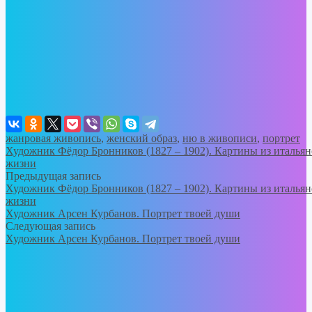
жанровая живопись
,
женский образ
,
ню в живописи
,
портрет
Художник Фёдор Бронников (1827 – 1902). Картины из итальян
жизни
Предыдущая запись
Художник Фёдор Бронников (1827 – 1902). Картины из итальян
жизни
Художник Арсен Курбанов. Портрет твоей души
Следующая запись
Художник Арсен Курбанов. Портрет твоей души