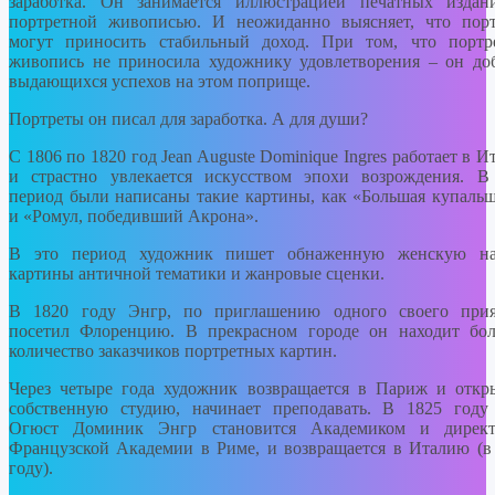
заработка. Он занимается иллюстрацией печатных изда
портретной живописью. И неожиданно выясняет, что пор
могут приносить стабильный доход. При том, что портр
живопись не приносила художнику удовлетворения – он до
выдающихся успехов на этом поприще.
Портреты он писал для заработка. А для души?
С 1806 по 1820 год Jean Auguste Dominique Ingres работает в И
и страстно увлекается искусством эпохи возрождения. В
период были написаны такие картины, как «Большая купаль
и «Ромул, победивший Акрона».
В это период художник пишет обнаженную женскую нат
картины античной тематики и жанровые сценки.
В 1820 году Энгр, по приглашению одного своего прия
посетил Флоренцию. В прекрасном городе он находит бо
количество заказчиков портретных картин.
Через четыре года художник возвращается в Париж и откр
собственную студию, начинает преподавать. В 1825 год
Огюст Доминик Энгр становится Академиком и директ
Французской Академии в Риме, и возвращается в Италию (в
году).