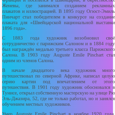
Женевы, где занимался созданием рекламных
плакатов и иллюстрацией. В 1895 году Огюст-Эмиль
Пинчарт стал победителем в конкурсе на создание
плаката для «Швейцарской национальной выставки
1896 года».
С 1883 года художник возобновил своё
сотрудничество с парижским Салоном и в 1884 году
был награждён медалью третьего класса Парижского
Салона. В 1903 году Auguste Emile Pinchart стал
одним из членов Салона.
В начале двадцатого века художник много
путешествовал по северной Африке, написал целую
серию картин под впечатлением от этого
путешествия. В 1901 году художник обосновался в
Тунисе, открыл собственную мастерскую на улице Рю
Эль-Джазира, 52, где не только работал, но и занялся
обучением местных художников.
Умер Auguste Emile Pinchart в ноябре 1920 года.