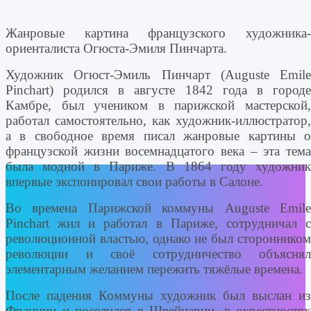
Жанровые картина французского художника-
ориенталиста Огюста-Эмиля Пинчарта.
Художник Огюст-Эмиль Пинчарт (Auguste Emile
Pinchart) родился в августе 1842 года в городе
Камбре, был учеником в парижской мастерской,
работал самостоятельно, как художник-иллюстратор,
а в свободное время писал жанровые картины о
французской жизни восемнадцатого века – эта тема
была модной в Париже. В 1864 году художник
впервые экспонировал свои работы в Салоне.
Во времена Парижской коммуны Auguste Emile
Pinchart жил и работал в Париже, сотрудничал с
революционной властью, однако не был сторонником
революции и своё сотрудничество объяснял
элементарным желанием пережить тяжёлые времена.
После падения Коммуны художник был выслан из
Франции и поселился в Швейцарии, в окрестностях