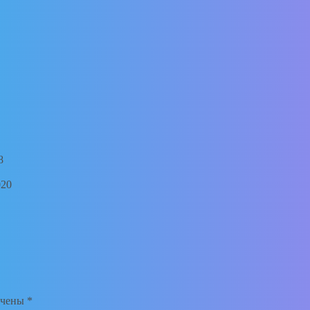
8
020
ечены
*