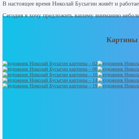
В настоящее время Николай Бусыгин живёт и работает
Сегодня я хочу предложить вашему вниманию небол
Картины 