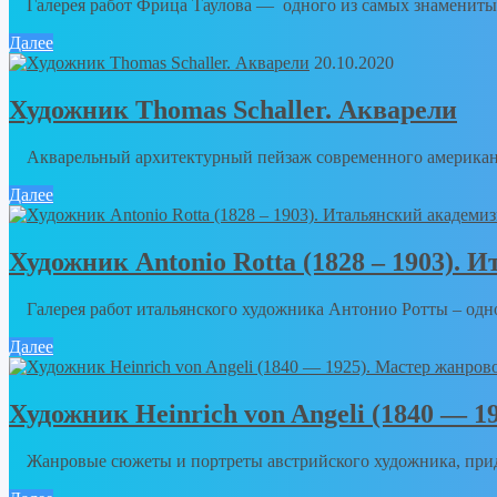
Галерея работ Фрица Таулова — одного из самых знаменитых
Далее
20.10.2020
Художник Thomas Schaller. Акварели
Акварельный архитектурный пейзаж современного американс
Далее
Художник Antonio Rotta (1828 – 1903).
Галерея работ итальянского художника Антонио Ротты – одног
Далее
Художник Heinrich von Angeli (1840 — 
Жанровые сюжеты и портреты австрийского художника, придв