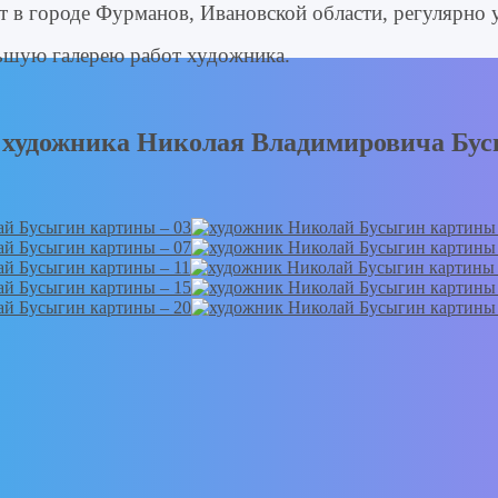
 в городе Фурманов, Ивановской области, регулярно у
ьшую галерею работ художника.
художника Николая Владимировича Бу