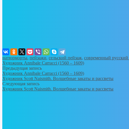
натюрморты
,
пейзажи
,
сельский пейзаж
,
современный русский
Художник Annibale Carracci (1560 – 1609)
Предыдущая запись
Художник Annibale Carracci (1560 – 1609)
Художник Scott Naismith. Волшебные закаты и рассветы
Следующая запись
Художник Scott Naismith. Волшебные закаты и рассветы