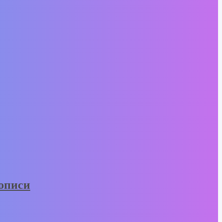
вописи