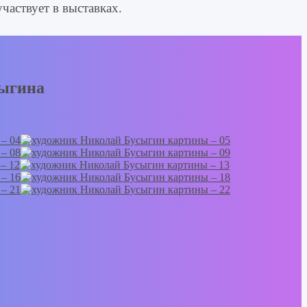
частвует в выставках.
сыгина